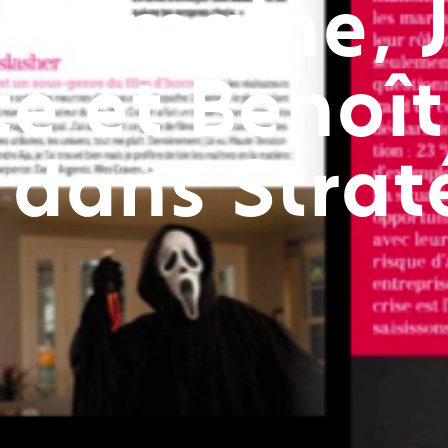
 semaine, 
te et Benoît
 dans Strat