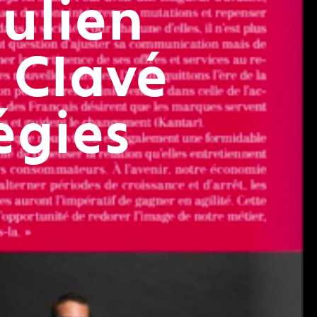
Julien
 Clavé
égies