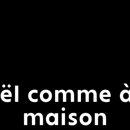
ël comme à
maison